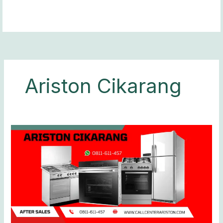
Lewati
ke
konten
Ariston Cikarang
Ariston
Cikarang:
Pusat
Pelanggan
Ariston
di
Cikarang