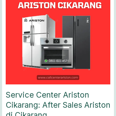
Center
Ariston
Cikarang:
After
Sales
Ariston
di
Cikarang
Service Center Ariston
Cikarang: After Sales Ariston
di Cikarang