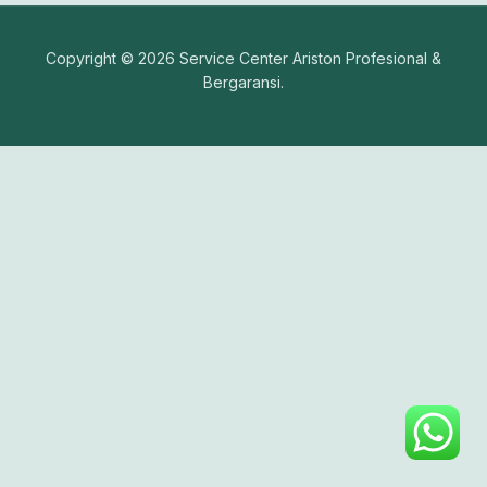
Copyright © 2026 Service Center Ariston Profesional &
Bergaransi.